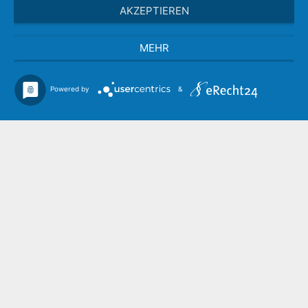
AKZEPTIEREN
MEHR
Wir benutzen Cookies um die Nutzerfreundlichkeit
der Webseite zu verbessen. Durch Ihren Besuch
stimmen Sie dem zu.
Powered by
&
Weitere Informationen
Verstanden